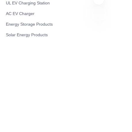
UL EV Charging Station
AC EV Charger
Energy Storage Products
BN
Solar Energy Products
Electric Environmental Sanitation Vehicle
Contact US
Shanghai Teso Technology Co.,Ltd
Tel No: 86-21-58359002
Mobile No: 86-15601723800
WhatsAPP: +852 5779 2414
Address: Rm2302, Building A, 1088 New
Jinqiao Road, Pudong Area, Shanghai,