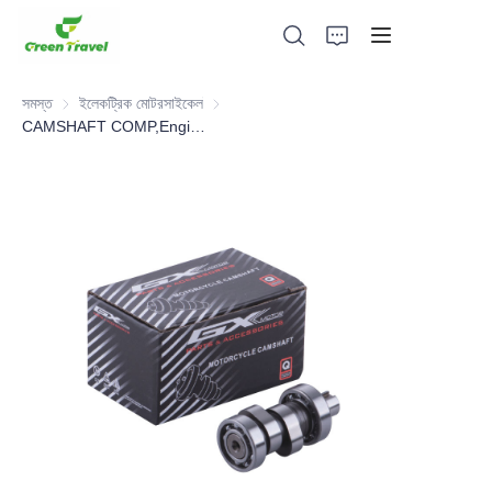
সমস্ত
ইলেকট্রিক মোটরসাইকেল
ইলেকট্রিক মোটরসাইকেল
CAMSHAFT COMP,Engine Part,Motorcycle Parts
হোম
পণ্য
আমাদের সম্পর্কে
সংবাদ এবং সহযোগিতার মামলা
উৎপাদন ভিত্তি এবং প্রক্রিয়া
সমর্থন