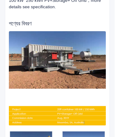
100 kW 250 kWh PV+Storage+ Off Grid，more
details see specification.
পণ্যের বিবরণ