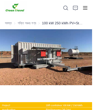
সমস্ত
শক্তি সঞ্চয় পণ্য
শক্তি সঞ্চয় পণ্য
100 kW 250 kWh PV+Storage+ Off Grid
হোম
পণ্য
আমাদের সম্পর্কে
সংবাদ এবং সহযোগিতার মামলা
উৎপাদন ভিত্তি এবং প্রক্রিয়া
সমর্থন