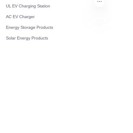
UL EV Charging Station
AC EV Charger
Energy Storage Products
AR
Solar Energy Products
Electric Environmental Sanitation Vehicle
Contact US
Shanghai Teso Technology Co.,Ltd
Tel No: 86-21-58359002
Mobile No: 86-15601723800
WhatsAPP: +852 5779 2414
Address: Rm2302, Building A, 1088 New