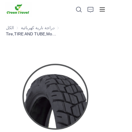
دراجة نارية كهربائية
دراجة نارية كهربائية
الكل
Tire,TIRE AND TUBE,Motorcycle Parts
بيت
منتجات
معلومات عنا
الأخبار وقضايا التعاون
قواعد التصنيع والعمليات
يدعم