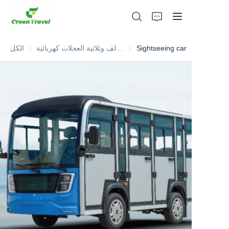
Sightseeing car
عربة جولف وثلاثية العجلات كهربائية ATV
الكل
بيت
منتجات
معلومات عنا
الأخبار وقضايا التعاون
قواعد التصنيع والعمليات
يدعم