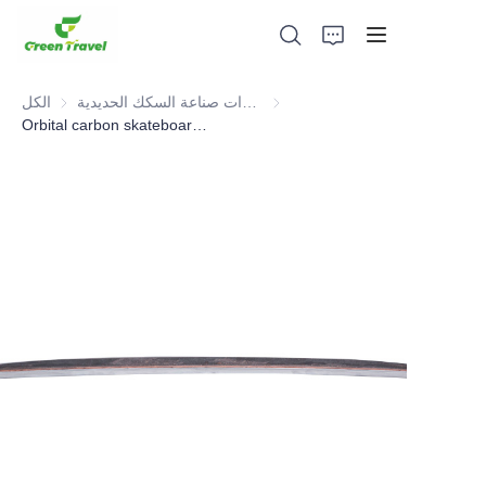
طع ومعدات صناعة السكك الحديدية
قطع ومعدات صناعة السكك الحديدية
الكل
Orbital carbon skateboard ,Railway Part
بيت
منتجات
معلومات عنا
الأخبار وقضايا التعاون
قواعد التصنيع والعمليات
يدعم