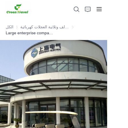
عربة جولف وثلاثية العجلات كهربائية ATV
الكل
Large enterprise company electric golf car
بيت
منتجات
معلومات عنا
الأخبار وقضايا التعاون
قواعد التصنيع والعمليات
يدعم