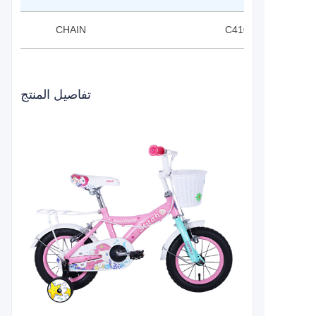
CHAIN
C410 1/2*1/8*60L
تفاصيل المنتج