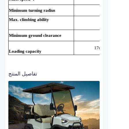
Minimum turning radius
3.5m
Max. climbing ability
25%
Minimum ground clearance
175mm
17units/40HQ
Loading capacity
تفاصيل المنتج