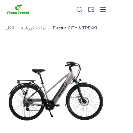
Electric CITY & TREKKING Bike
دراجة كهربائية
دراجة كهربائية
الكل
بيت
منتجات
معلومات عنا
الأخبار وقضايا التعاون
قواعد التصنيع والعمليات
يدعم