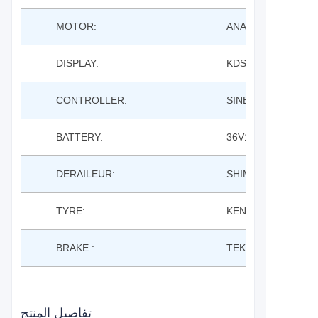
MOTOR:
ANANDA M131SD 
DISPLAY:
KDS KD21C LCD
CONTROLLER:
SINE WAVE
BATTERY:
36V14AH LISHEN 
DERAILEUR:
SHIMANO 8S
TYRE:
KENDA K1068 700*
BRAKE :
TEKTRO M280 MEC
تفاصيل المنتج