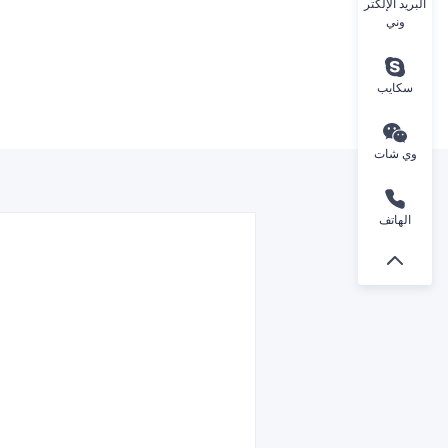
البريد الإلكتر
وني
سكايب
وي شات
الهاتف