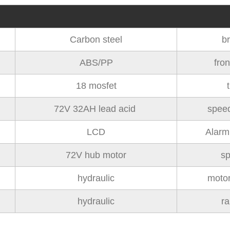
Carbon steel
b
ABS/PP
fron
18 mosfet
t
72V 32AH lead acid
speed
LCD
Alarm
72V hub motor
s
hydraulic
moto
hydraulic
r