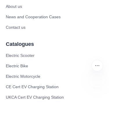
About us
News and Cooperation Cases
Contact us
Catalogues
Electric Scooter
Electric Bike
Electric Motorcycle
CE Cert EV Charging Station
AR
UKCA Cert EV Charging Station
UL EV Charging Station
AC EV Charger
Energy Storage Products