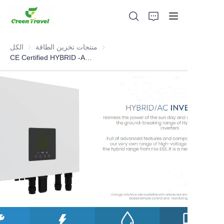
منتجات تخزين الطاقة
منتجات تخزين الطاقة
الكل
CE Certified HYBRID -AC INVERTERS(all-in-one energy storage)
بيت
منتجات
معلومات عنا
الأخبار وقضايا التعاون
قواعد التصنيع والعمليات
يدعم