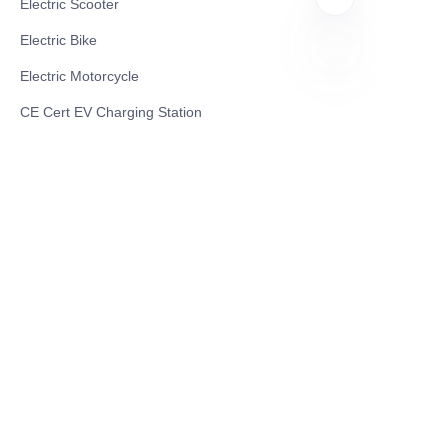
Electric Scooter
Electric Bike
Electric Motorcycle
AR
CE Cert EV Charging Station
UKCA Cert EV Charging Station
UL EV Charging Station
AC EV Charger
Energy Storage Products
Solar Energy Products
Electric Environmental Sanitation Vehicle
Contact US