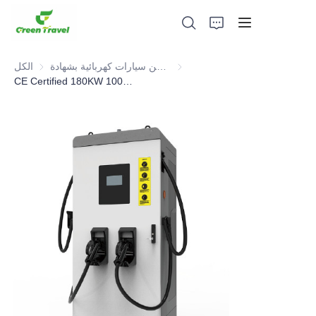
محطة شحن سيارات كهربائية بشهادة CE
الكل
CE Certified 180KW 1000V EN Integrated EV DC Charger
بيت
منتجات
معلومات عنا
الأخبار وقضايا التعاون
قواعد التصنيع والعمليات
يدعم