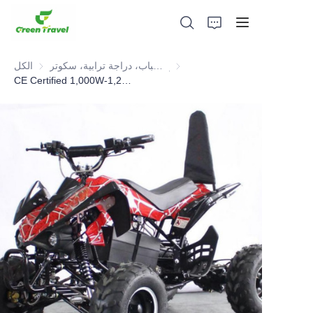
دراجة أطفال وشباب، دراجة ترابية، سكوتر، ATV
الكل
CE Certified 1,000W-1,200W Kids Electric ATV.Selled 10,000pcs to European Each Year
بيت
منتجات
معلومات عنا
الأخبار وقضايا التعاون
قواعد التصنيع والعمليات
يدعم