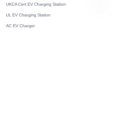
UKCA Cert EV Charging Station
UL EV Charging Station
AR
AC EV Charger
Energy Storage Products
Solar Energy Products
Electric Environmental Sanitation Vehicle
Contact US
Shanghai Teso Technology Co.,Ltd
Tel No: 86-21-58359002
Mobile No: 86-15601723800
WhatsAPP: +852 5779 2414