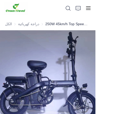
250W 45km/h Top Speed Electric Foldable Bike
دراجة كهربائية
دراجة كهربائية
الكل
بيت
منتجات
معلومات عنا
الأخبار وقضايا التعاون
قواعد التصنيع والعمليات
يدعم