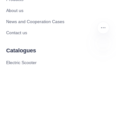
About us
News and Cooperation Cases
Contact us
Catalogues
AR
Electric Scooter
Electric Bike
Electric Motorcycle
CE Cert EV Charging Station
UKCA Cert EV Charging Station
UL EV Charging Station
AC EV Charger