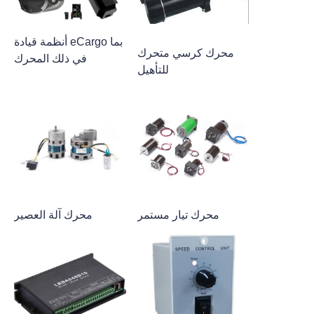
أنظمة قيادة eCargo بما
محرك كرسي متحرك
في ذلك المحرك
للتأهيل
محرك تيار مستمر
محرك آلة العصير