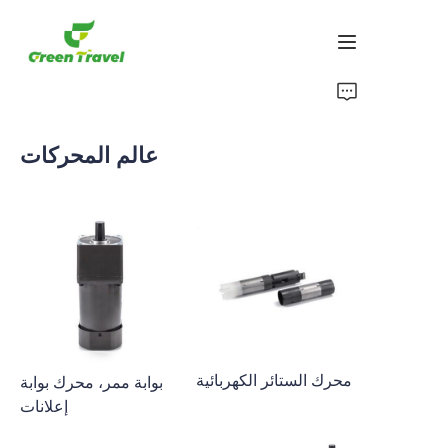
بيت
عالم المحركات
منتجات
معلومات عنا
الأخبار وقضايا التعاون
قواعد التصنيع والعمليات
يدعم
محرك الستائر الكهربائية
بوابة ممر، محرك بوابة
إعلانات