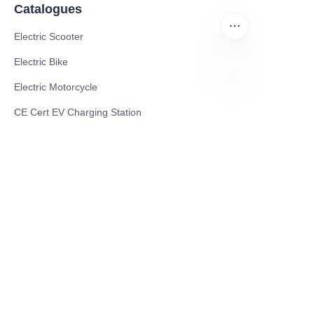
Catalogues
Electric Scooter
Electric Bike
Electric Motorcycle
AR
CE Cert EV Charging Station
UKCA Cert EV Charging Station
UL EV Charging Station
AC EV Charger
Energy Storage Products
Solar Energy Products
Electric Environmental Sanitation Vehicle